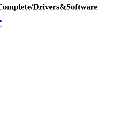
eComplete/Drivers&Software
on